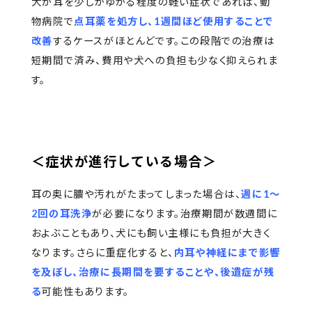
犬が耳を少しかゆがる程度の軽い症状であれば、動
物病院で
点耳薬を処方し、1週間ほど使用することで
改善
するケースがほとんどです。この段階での治療は
短期間で済み、費用や犬への負担も少なく抑えられま
す。
＜症状が進行している場合＞
耳の奥に膿や汚れがたまってしまった場合は、
週に1～
2回の耳洗浄
が必要になります。治療期間が数週間に
およぶこともあり、犬にも飼い主様にも負担が大きく
なります。さらに重症化すると、
内耳や神経にまで影響
を及ぼし、治療に長期間を要することや、後遺症が残
る
可能性もあります。