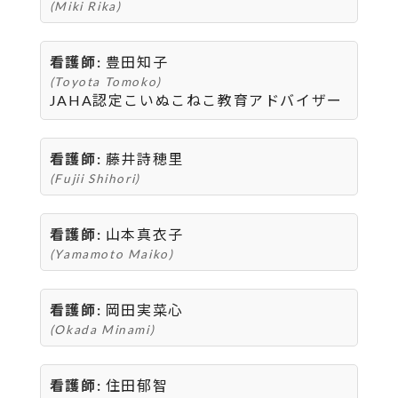
(Miki Rika)
看護師:
豊田知子
(Toyota Tomoko)
JAHA認定こいぬこねこ教育アドバイザー
看護師:
藤井詩穂里
(Fujii Shihori)
看護師:
山本真衣子
(Yamamoto Maiko)
看護師:
岡田実菜心
(Okada Minami)
看護師:
住田郁智